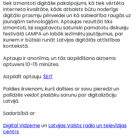
tiek izmantoti digitālie pakalpojumi, kā tiek vērtēta
interneta kvalitāte, kāds atbalsts būtu noderīgs
digitālo prasmju pilnveidei un kā sabiedrība raugās uz
jaunajām tehnoloģijām. Aptaujas rezultāti tiks
izmantoti, lai sagatavotu saturiski pamatotu diskusiju
festivālā LAMPA un labāk iezīmētu jautājumus, par
kuriem ir būtiski runāt Latvijas digitālās attīstības
kontekstā.
Aptauja ir anonīma, un tās aizpildīšana aizņems
aptuveni 10–15 minūtes.
Aizpildīt aptauju:
ŠEIT
Paldies ikvienam, kurš dalīsies ar savu pieredzi un
palīdzēs veidot plašāku sarunu par digitalizāciju
Latvijā.
Sadarbībā ar:
Digital Vidzeme
un
Latvijas Valsts radio un televīzijas
centrs