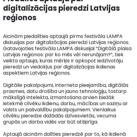
digitalizācijas pieredzi Latvijas
reģionos
Aicinām piedalīties aptaujā pirms festivāla LAMPA
diskusijas par digitalizācijas pieredzi Latvijas reģionos.
Gatavojoties festivāla LAMPA diskusijai “Digitālā plaisa
Latvijas reģionos: par ko mēs vēl nerunājam?”, tiek
veikta aptauja, kuras mērķis ir apkopot iedzīvotāju
pieredzi un viedokļus par digitalizācijas ikdienas
aspektiem Latvijas reģionos.
Digitālie pakalpojumi, interneta pieejamība, digitālās
prasmes, datu drošība un jauno tehnoloģiju, tostarp
mākslīgā intelekta, izmantošana arvien biežāk
ietekmē cilvēku ikdienu, darbu, mācības un saziņu ar
valsts un pašvaldību pakalpojumiem. Vienlaikus
cilvēku pieredze dažādās dzīvesvietās, vecuma
grupās un darba vidēs var būt atšķirīga.
Aptaujā aicinām dalīties pieredzē par to, kā ikdienā