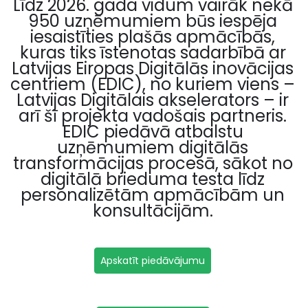
Līdz 2026. gada vidum vairāk nekā
950 uzņēmumiem būs iespēja
iesaistīties plašās apmācībās,
kuras tiks īstenotas sadarbībā ar
Latvijas Eiropas Digitālās inovācijas
centriem (EDIC), no kuriem viens –
Latvijas Digitālais akselerators – ir
arī šī projekta vadošais partneris.
EDIC piedāvā atbalstu
uzņēmumiem digitālās
transformācijas procesā, sākot no
digitālā brieduma testa līdz
personalizētām apmācībām un
konsultācijām.
Apskatīt piedāvājumu