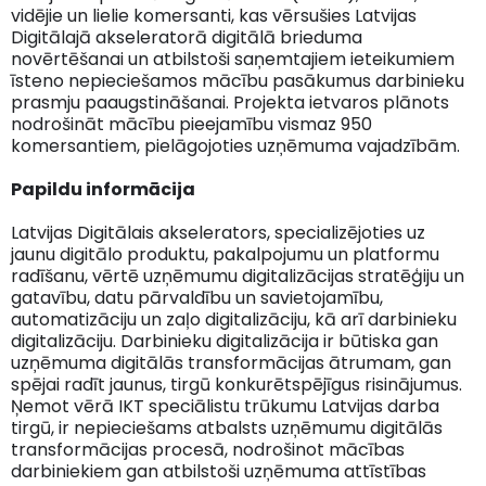
vidējie un lielie komersanti, kas vērsušies Latvijas
Digitālajā akseleratorā digitālā brieduma
novērtēšanai un atbilstoši saņemtajiem ieteikumiem
īsteno nepieciešamos mācību pasākumus darbinieku
prasmju paaugstināšanai. Projekta ietvaros plānots
nodrošināt mācību pieejamību vismaz 950
komersantiem, pielāgojoties uzņēmuma vajadzībām.
Papildu informācija
Latvijas Digitālais akselerators, specializējoties uz
jaunu digitālo produktu, pakalpojumu un platformu
radīšanu, vērtē uzņēmumu digitalizācijas stratēģiju un
gatavību, datu pārvaldību un savietojamību,
automatizāciju un zaļo digitalizāciju, kā arī darbinieku
digitalizāciju. Darbinieku digitalizācija ir būtiska gan
uzņēmuma digitālās transformācijas ātrumam, gan
spējai radīt jaunus, tirgū konkurētspējīgus risinājumus.
Ņemot vērā IKT speciālistu trūkumu Latvijas darba
tirgū, ir nepieciešams atbalsts uzņēmumu digitālās
transformācijas procesā, nodrošinot mācības
darbiniekiem gan atbilstoši uzņēmuma attīstības