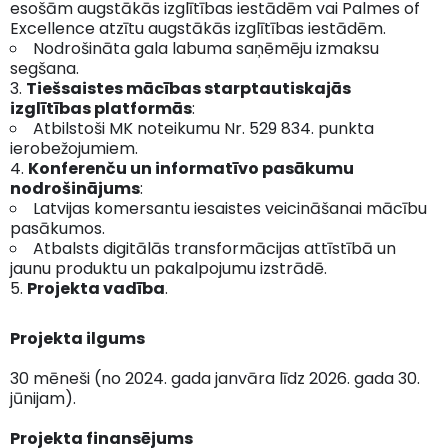
esošām augstākās izglītības iestādēm vai Palmes of
Excellence atzītu augstākās izglītības iestādēm.
Nodrošināta gala labuma saņēmēju izmaksu
segšana.
Tiešsaistes mācības starptautiskajās
izglītības platformās
:
Atbilstoši MK noteikumu Nr. 529 834. punkta
ierobežojumiem.
Konferenču un informatīvo pasākumu
nodrošinājums
:
Latvijas komersantu iesaistes veicināšanai mācību
pasākumos.
Atbalsts digitālās transformācijas attīstībā un
jaunu produktu un pakalpojumu izstrādē.
Projekta vadība
.
Projekta ilgums
30 mēneši (no 2024. gada janvāra līdz 2026. gada 30.
jūnijam).
Projekta finansējums