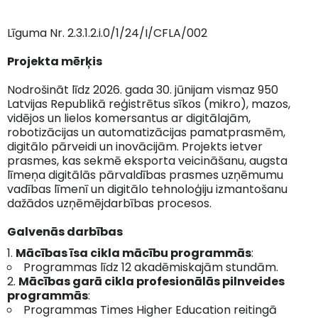
Līguma Nr. 2.3.1.2.i.0/1/24/I/CFLA/002
Projekta mērķis
Nodrošināt līdz 2026. gada 30. jūnijam vismaz 950
Latvijas Republikā reģistrētus sīkos (mikro), mazos,
vidējos un lielos komersantus ar digitālajām,
robotizācijas un automatizācijas pamatprasmēm,
digitālo pārveidi un inovācijām. Projekts ietver
prasmes, kas sekmē eksporta veicināšanu, augsta
līmeņa digitālās pārvaldības prasmes uzņēmumu
vadības līmenī un digitālo tehnoloģiju izmantošanu
dažādos uzņēmējdarbības procesos.
Galvenās darbības
Mācības īsa cikla mācību programmās
:
Programmas līdz 12 akadēmiskajām stundām.
Mācības garā cikla profesionālās pilnveides
programmās
:
Programmas Times Higher Education reitingā