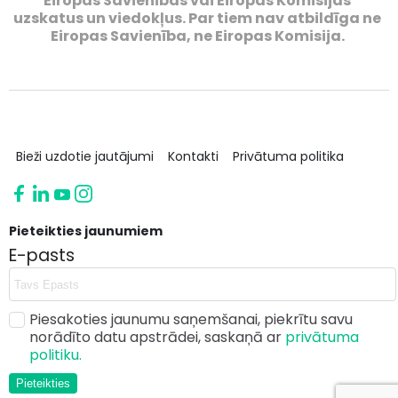
Eiropas Savienības vai Eiropas Komisijas
uzskatus un viedokļus. Par tiem nav atbildīga ne
Eiropas Savienība, ne Eiropas Komisija.
Bieži uzdotie jautājumi
Kontakti
Privātuma politika
Pieteikties jaunumiem
E-pasts
Piesakoties jaunumu saņemšanai, piekrītu savu
norādīto datu apstrādei, saskaņā ar
privātuma
politiku.
Pieteikties