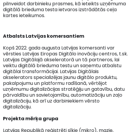
pilnveidot darbinieku prasmes, kā ieteikts uzņēmuma
digitālā brieduma testa ietvaros izstrādātās ceļa
kartes ieteikumos.
Atbalsts Latvijas komersantiem
Kopš 2022. gada augusta Latvijas komersanti var
vērsties Latvijas Eiropas Digitālo inovāciju centros, t.sk.
Latvijas Digitālajā akseleratorā un tā partneros, lai
veiktu digitālā brieduma testu un saņemtu atbalstu
digitālai transformācijai. Latvijas Digitālais
akselerators specializējas jaunu digitālo produktu,
pakalpojumu un platformu radīšanā, vērtējot
uzņēmumu digitalizācijas stratēģiju un gatavību, datu
pārvaldību un savietojamību, automatizāciju un zaļo
digitalizāciju, kā arī uz darbiniekiem vērsto
digitalizāciju.
Projekta mērķa grupa
Latvijas Republikā reģistrēti sīkie (mikro), mazie,