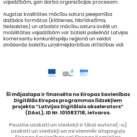
vajadzībām, gan darba organizācijas procesam.
Augstas kvalitātes mācību satura pieejamība
dažādos formātos (klātienes, hibrīdrežīma,
tiešsaistes) un atbalsts mācību satura izvēlē un
mobilitātes vajadzībām var būtiski palielināt Latvijas
komersantu konkurētspēju reģionā un veidot
zināšanās balstītu uzņēmējdarbības attīstības vidi.
Šī mājaslapa ir finansēta no Eiropas Savienības
Digitālās Eiropas programmas līdzekļiem
projekta “Latvijas Digitālais akselerators”
(DAoL), ID Nr. 101083718, ietvaros.
Paustie uzskati un viedokļi ir tikai autora(-u)
uzskati un viedokļi un ne vienmēr atspoguļo