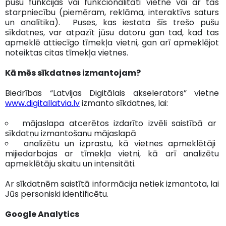
pušu funkcijas vai funkcionalitāti vietnē vai ar tās
starpniecību (piemēram, reklāma, interaktīvs saturs
un analītika). Puses, kas iestata šīs trešo pušu
sīkdatnes, var atpazīt jūsu datoru gan tad, kad tas
apmeklē attiecīgo tīmekļa vietni, gan arī apmeklējot
noteiktas citas tīmekļa vietnes.
Kā mēs sīkdatnes izmantojam?
Biedrības “Latvijas Digitālais akselerators” vietne
www.digitallatvia.lv
izmanto sīkdatnes, lai:
mājaslapa atcerētos izdarīto izvēli saistībā ar
sīkdatņu izmantošanu mājaslapā
analizētu un izprastu, kā vietnes apmeklētāji
mijiedarbojas ar tīmekļa vietni, kā arī analizētu
apmeklētāju skaitu un intensitāti.
Ar sīkdatnēm saistītā informācija netiek izmantota, lai
Jūs personiski identificētu.
Google Analytics