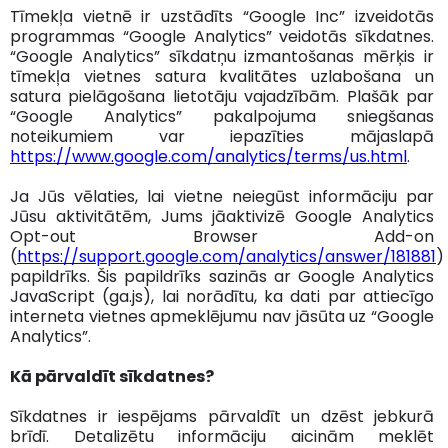
Tīmekļa vietnē ir uzstādīts “Google Inc” izveidotās
programmas “Google Analytics” veidotās sīkdatnes.
“Google Analytics” sīkdatņu izmantošanas mērķis ir
tīmekļa vietnes satura kvalitātes uzlabošana un
satura pielāgošana lietotāju vajadzībām. Plašāk par
“Google Analytics” pakalpojuma sniegšanas
noteikumiem var iepazīties mājaslapā
https://www.google.com/analytics/terms/us.html
.
Ja Jūs vēlaties, lai vietne neiegūst informāciju par
Jūsu aktivitātēm, Jums jāaktivizē Google Analytics
Opt-out Browser Add-on
(
https://support.google.com/analytics/answer/181881
)
papildrīks. Šis papildrīks sazinās ar Google Analytics
JavaScript (ga.js), lai norādītu, ka dati par attiecīgo
interneta vietnes apmeklējumu nav jāsūta uz “Google
Analytics”.
Kā pārvaldīt sīkdatnes?
Sīkdatnes ir iespējams pārvaldīt un dzēst jebkurā
brīdī. Detalizētu informāciju aicinām meklēt