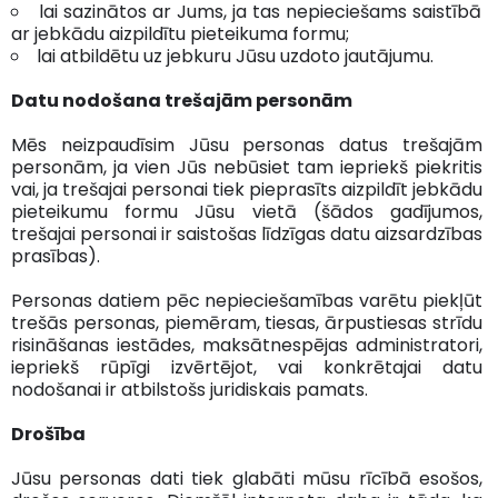
lai sazinātos ar Jums, ja tas nepieciešams saistībā
ar jebkādu aizpildītu pieteikuma formu;
lai atbildētu uz jebkuru Jūsu uzdoto jautājumu.
Datu nodošana trešajām personām
Mēs neizpaudīsim Jūsu personas datus trešajām
personām, ja vien Jūs nebūsiet tam iepriekš piekritis
vai, ja trešajai personai tiek pieprasīts aizpildīt jebkādu
pieteikumu formu Jūsu vietā (šādos gadījumos,
trešajai personai ir saistošas līdzīgas datu aizsardzības
prasības).
Personas datiem pēc nepieciešamības varētu piekļūt
trešās personas, piemēram, tiesas, ārpustiesas strīdu
risināšanas iestādes, maksātnespējas administratori,
iepriekš rūpīgi izvērtējot, vai konkrētajai datu
nodošanai ir atbilstošs juridiskais pamats.
Drošība
Jūsu personas dati tiek glabāti mūsu rīcībā esošos,