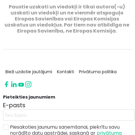
Paustie uzskati un viedokļi ir tikai autora(-u)
uzskati un viedokļi un ne vienmēr atspoguļo
Eiropas Savienības vai Eiropas Komisijas
uzskatus un viedokļus. Par tiem nav atbildīga ne
Eiropas Savienība, ne Eiropas Komisija.
Bieži uzdotie jautājumi
Kontakti
Privātuma politika
Pieteikties jaunumiem
E-pasts
Piesakoties jaunumu saņemšanai, piekrītu savu
norādīto datu apstrādei, saskaņā ar
privātuma