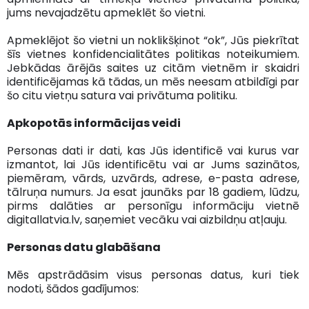
jums nevajadzētu apmeklēt šo vietni.
Apmeklējot šo vietni un noklikšķinot “ok”, Jūs piekrītat
šīs vietnes konfidencialitātes politikas noteikumiem.
Jebkādas ārējās saites uz citām vietnēm ir skaidri
identificējamas kā tādas, un mēs neesam atbildīgi par
šo citu vietņu satura vai privātuma politiku.
Apkopotās informācijas veidi
Personas dati ir dati, kas Jūs identificē vai kurus var
izmantot, lai Jūs identificētu vai ar Jums sazinātos,
piemēram, vārds, uzvārds, adrese, e-pasta adrese,
tālruņa numurs. Ja esat jaunāks par 18 gadiem, lūdzu,
pirms dalāties ar personīgu informāciju vietnē
digitallatvia.lv, saņemiet vecāku vai aizbildņu atļauju.
Personas datu glabāšana
Mēs apstrādāsim visus personas datus, kuri tiek
nodoti, šādos gadījumos: