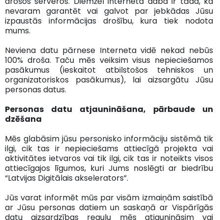
drošos serveros. Diemžēl interneta daba ir tāda, ka
nevaram garantēt vai galvot par jebkādas Jūsu
izpaustās informācijas drošību, kura tiek nodota
mums.
Neviena datu pārnese Interneta vidē nekad nebūs
100% droša. Taču mēs veiksim visus nepieciešamos
pasākumus (ieskaitot atbilstošos tehniskos un
organizatoriskos pasākumus), lai aizsargātu Jūsu
personas datus.
Personas datu atjaunināšana, pārbaude un
dzēšana
Mēs glabāsim jūsu personisko informāciju sistēmā tik
ilgi, cik tas ir nepieciešams attiecīgā projekta vai
aktivitātes ietvaros vai tik ilgi, cik tas ir noteikts visos
attiecīgajos līgumos, kuri Jums noslēgti ar biedrību
“Latvijas Digitālais akselerators”.
Jūs varat informēt mūs par visām izmaiņām saistībā
ar Jūsu personas datiem un saskaņā ar Vispārīgās
datu aizsardzības regulu mēs atjaunināsim vai