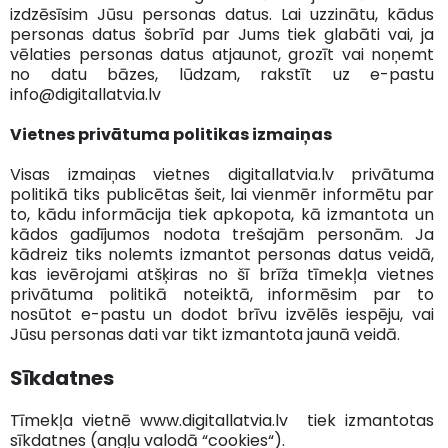
izdzēsīsim Jūsu personas datus. Lai uzzinātu, kādus
personas datus šobrīd par Jums tiek glabāti vai, ja
vēlaties personas datus atjaunot, grozīt vai noņemt
no datu bāzes, lūdzam, rakstīt uz e-pastu
info@digitallatvia.lv
Vietnes privātuma politikas izmaiņas
Visas izmaiņas vietnes digitallatvia.lv privātuma
politikā tiks publicētas šeit, lai vienmēr informētu par
to, kādu informācija tiek apkopota, kā izmantota un
kādos gadījumos nodota trešajām personām. Ja
kādreiz tiks nolemts izmantot personas datus veidā,
kas ievērojami atšķiras no šī brīža tīmekļa vietnes
privātuma politikā noteiktā, informēsim par to
nosūtot e-pastu un dodot brīvu izvēlēs iespēju, vai
Jūsu personas dati var tikt izmantota jaunā veidā.
Sīkdatnes
Tīmekļa vietnē www.digitallatvia.lv tiek izmantotas
sīkdatnes (angļu valodā “cookies“).