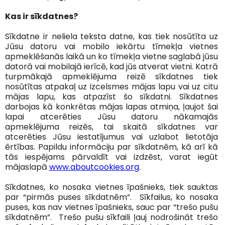
Kas ir sīkdatnes?
Sīkdatne ir neliela teksta datne, kas tiek nosūtīta uz
Jūsu datoru vai mobilo iekārtu tīmekļa vietnes
apmeklēšanās laikā un ko tīmekļa vietne saglabā jūsu
datorā vai mobilajā ierīcē, kad jūs atverat vietni. Katrā
turpmākajā apmeklējuma reizē sīkdatnes tiek
nosūtītas atpakaļ uz izcelsmes mājas lapu vai uz citu
mājas lapu, kas atpazīst šo sīkdatni. Sīkdatnes
darbojas kā konkrētas mājas lapas atmiņa, ļaujot šai
lapai atcerēties Jūsu datoru nākamajās
apmeklējuma reizēs, tai skaitā sīkdatnes var
atcerēties Jūsu iestatījumus vai uzlabot lietotāja
ērtības. Papildu informāciju par sīkdatnēm, kā arī kā
tās iespējams pārvaldīt vai izdzēst, varat iegūt
mājaslapā
www.aboutcookies.org
.
Sīkdatnes, ko nosaka vietnes īpašnieks, tiek sauktas
par “pirmās puses sīkdatnēm”. Sīkfailus, ko nosaka
puses, kas nav vietnes īpašnieks, sauc par “trešo pušu
sīkdatnēm”. Trešo pušu sīkfaili ļauj nodrošināt trešo