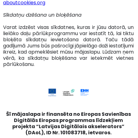
aboutcookies.org
Sīkdatņu dzēšana un bloķēšana
Varat izdzēst visas sīkdatnes, kuras ir jūsu datorā, un
lielāko daļu pārlūkprogrammu var iestatīt tā, lai tiktu
bloķēta sīkdatņu ievietošana datorā. Taču tādā
gadījumā Jums būs pašrocīgi jāpielāgo daži iestatījumi
ikreiz, kad apmeklēsiet mūsu mājaslapu. Lūdzam ņem
vērā, ka sīkdatņu bloķēšana var ietekmēt vietnes
pārlūkošanu.
Šī mājaslapa ir finansēta no Eiropas Savienības
Digitālās Eiropas programmas līdzekļiem
projekta “Latvijas Digitālais akselerators”
(DAoL), ID Nr. 101083718, ietvaros.