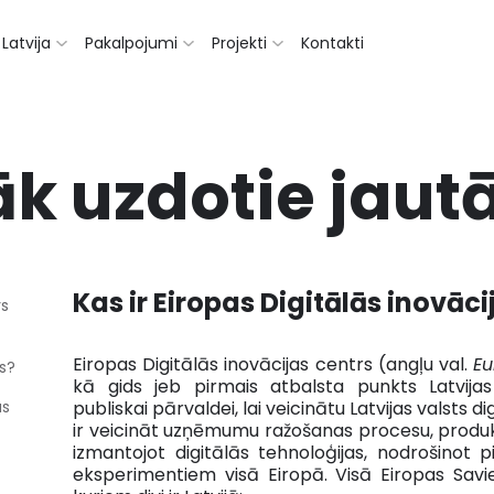
Latvija
Pakalpojumi
Projekti
Kontakti
āk uzdotie jaut
Kas ir Eiropas Digitālās inovāci
rs
Eiropas Digitālās inovācijas centrs (angļu val.
Eu
as?
kā gids jeb pirmais atbalsta punkts Latvij
as
publiskai pārvaldei, lai veicinātu Latvijas valsts d
ir veicināt uzņēmumu ražošanas procesu, produk
izmantojot digitālās tehnoloģijas, nodrošinot 
eksperimentiem visā Eiropā. Visā Eiropas Savie