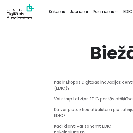
Sākums
Jaunumi
Par mums
EDIC 
Biež
Kas ir Eiropas Digitālās inovācijas cent
(EDIC)?
Vai starp Latvijas EDIC pastāv atšķirīb
Kā var pieteikties atbalstam pie Latvij
EDIC?
Kādi klienti var saņemt EDIC
pakalpojumus?