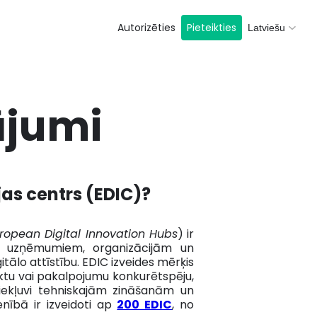
Autorizēties
Pieteikties
Latviešu
ājumi
jas centrs (EDIC)?
ropean Digital Innovation Hubs
) ir
as uzņēmumiem, organizācijām un
igitālo attīstību. EDIC izveides mērķis
tu vai pakalpojumu konkurētspēju,
piekļuvi tehniskajām zināšanām un
nībā ir izveidoti ap
200 EDIC
, no