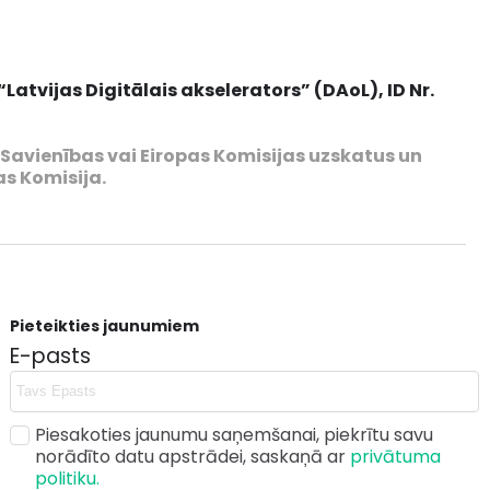
atvijas Digitālais akselerators” (DAoL), ID Nr.
s Savienības vai Eiropas Komisijas uzskatus un
as Komisija.
Pieteikties jaunumiem
E-pasts
Piesakoties jaunumu saņemšanai, piekrītu savu
norādīto datu apstrādei, saskaņā ar
privātuma
politiku.