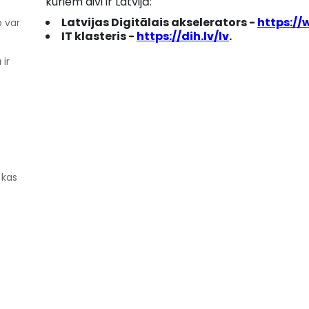
kuriem divi ir Latvijā:
Latvijas Digitālais akselerators -
https://
o var
IT klasteris -
https://dih.lv/lv
.
 ir
 kas