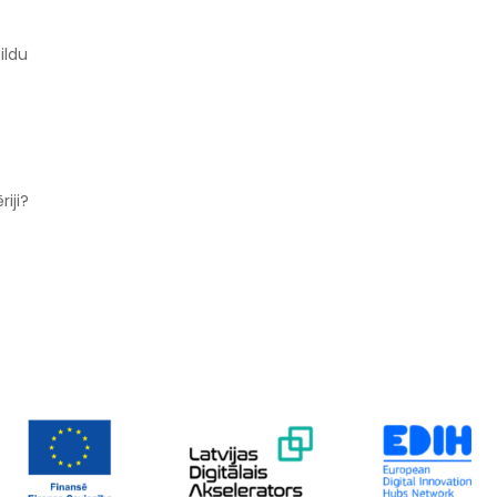
ildu
riji?