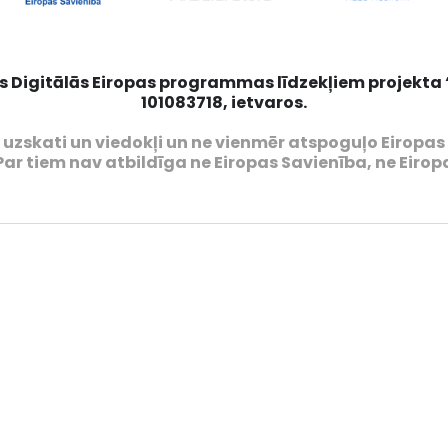
s Digitālās Eiropas programmas līdzekļiem projekta “L
101083718, ietvaros.
u) uzskati un viedokļi un ne vienmēr atspoguļo Eiropa
Par tiem nav atbildīga ne Eiropas Savienība, ne Eirop