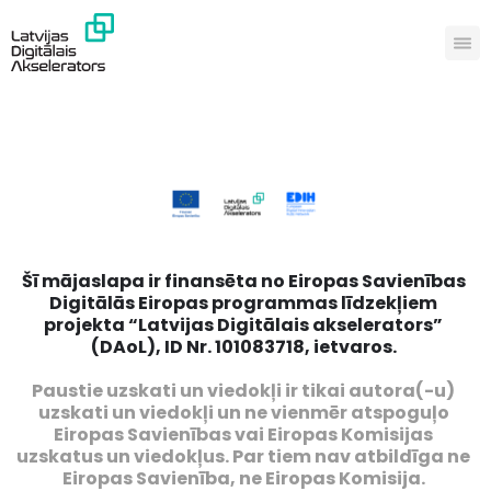
Šī mājaslapa ir finansēta no Eiropas Savienības
Digitālās Eiropas programmas līdzekļiem
projekta “Latvijas Digitālais akselerators”
(DAoL), ID Nr. 101083718, ietvaros.
Paustie uzskati un viedokļi ir tikai autora(-u)
uzskati un viedokļi un ne vienmēr atspoguļo
Eiropas Savienības vai Eiropas Komisijas
uzskatus un viedokļus. Par tiem nav atbildīga ne
Eiropas Savienība, ne Eiropas Komisija.