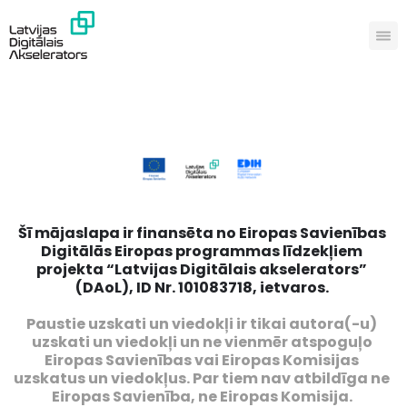
Šī mājaslapa ir finansēta no Eiropas Savienības
Digitālās Eiropas programmas līdzekļiem
projekta “Latvijas Digitālais akselerators”
(DAoL), ID Nr. 101083718, ietvaros.
Paustie uzskati un viedokļi ir tikai autora(-u)
uzskati un viedokļi un ne vienmēr atspoguļo
Eiropas Savienības vai Eiropas Komisijas
uzskatus un viedokļus. Par tiem nav atbildīga ne
Eiropas Savienība, ne Eiropas Komisija.