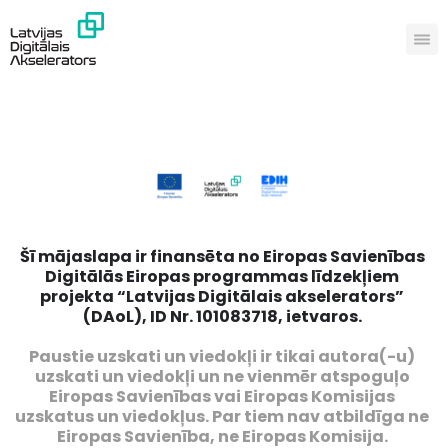
Šī mājaslapa ir finansēta no Eiropas Savienības
Digitālās Eiropas programmas līdzekļiem
projekta “Latvijas Digitālais akselerators”
(DAoL), ID Nr. 101083718, ietvaros.
Paustie uzskati un viedokļi ir tikai autora(-u)
uzskati un viedokļi un ne vienmēr atspoguļo
Eiropas Savienības vai Eiropas Komisijas
uzskatus un viedokļus. Par tiem nav atbildīga ne
Eiropas Savienība, ne Eiropas Komisija.