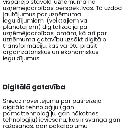
vispārējo stāvokli uzņēmumā no
uzņēmējdarbības perspektīvas. Tā uzdod
jautājumus par uzņēmuma
ieguldījumiem
(veiktajiem vai
plānotajiem)
digitalizācijā pa
uzņēmējdarbības jomām, kā arī par
uzņēmuma gatavību uzsākt digitālo
transformāciju, kas varētu prasīt
organizatoriskus un ekonomiskus
ieguldījumus.
Digitālā gatavība
Sniedz novērtējumu par pašreizējo
digitālo tehnoloģiju (gan
pamattehnoloģiju, gan nākotnes
tehnoloģiju) ieviešanu, kas ir svarīga gan
ražošanas, gan pakalpojumu