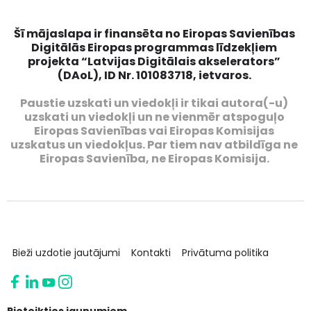
Šī mājaslapa ir finansēta no Eiropas Savienības
Digitālās Eiropas programmas līdzekļiem
projekta “Latvijas Digitālais akselerators”
(DAoL), ID Nr. 101083718, ietvaros.
Paustie uzskati un viedokļi ir tikai autora(-u)
uzskati un viedokļi un ne vienmēr atspoguļo
Eiropas Savienības vai Eiropas Komisijas
uzskatus un viedokļus. Par tiem nav atbildīga ne
Eiropas Savienība, ne Eiropas Komisija.
Bieži uzdotie jautājumi
Kontakti
Privātuma politika