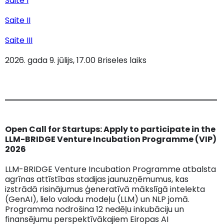
Saite I
Saite II
Saite III
2026. gada 9. jūlijs, 17.00 Briseles laiks
Open Call for Startups: Apply to participate in the
LLM-BRIDGE Venture Incubation Programme (VIP)
2026
LLM-BRIDGE Venture Incubation Programme atbalsta
agrīnas attīstības stadijas jaunuzņēmumus, kas
izstrādā risinājumus ģeneratīvā mākslīgā intelekta
(GenAI), lielo valodu modeļu (LLM) un NLP jomā.
Programma nodrošina 12 nedēļu inkubāciju un
finansējumu perspektīvākajiem Eiropas AI