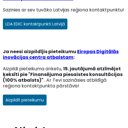
Sazinies ar sev tuvāko Latvijas reģiona kontaktpunktu!
LDA EDIC kontaktpunkti Latvijā
Ja neesi aizpildījis pieteikumu
Eiropas Digitālās
inovācijas centra atbalstam
:
Aizpildi pieteikuma anketu,
15. jautājumā atzīmējot
ķeksīti pie "Finansējuma piesaistes konsultācijas
(100% atbalsts)"
. Ar Tevi sazināsies atbildīgā
reģiona kontaktpunkta pārstāvis!
Aizpildīt pieteikumu