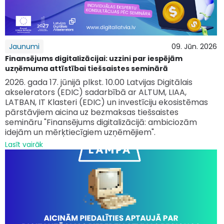
Jaunumi
09. Jūn. 2026
Finansējums digitalizācijai: uzzini par iespējām
uzņēmuma attīstībai tiešsaistes seminārā
2026. gada 17. jūnijā plkst. 10.00 Latvijas Digitālais
akselerators (EDIC) sadarbībā ar ALTUM, LIAA,
LATBAN, IT Klasteri (EDIC) un investīciju ekosistēmas
pārstāvjiem aicina uz bezmaksas tiešsaistes
semināru "Finansējums digitalizācijā: ambiciozām
idejām un mērķtiecīgiem uzņēmējiem".
Lasīt vairāk