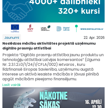
Jaunumi
22. Apr. 2026
Noslēdzas mācību aktivitātes projektā uzņēmumu
digitālo prasmju attīstībai
Projekta “Digitālo prasmju attīstība jaunu produktu un
tehnoloģiju attīstībai Latvijas komersantos” (Līguma
Nr. 2.3.1.2.i.0/1/24/I/CFLA/002) ietvaros , kuru
līdzfinansē Eiropas Savienība, uzņēmumu augstā
interese un aktīvā iesaiste mācībās ir ļāvusi pilnībā
apgūt mācībām pieejamo finansējumu.
Lasīt vairāk