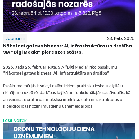
Jaunumi
23. Feb. 2026
Nākotnei gatavs bizness: AI, infrastruktūra un drošība.
SIA “Digi Media” pieredzes stāsts.
2026. gada 26. februārī Rīgā, SIA “Digi Media” rīko pasākumu –
“Nākotnei gatavs bizness: AI, infrastruktūra un drošība”
.
Pasākuma mērķis ir sniegt dalībniekiem praktisku ieskatu digitālu
risinājumu uzbūvē, darbības loģikā un funkcionālajās sastāvdaļās, kā
arī veicināt izpratni par mākslīgā intelekta, datu infrastruktūras un
kiberdrošības nozīmi mūsdienu uzņēmējdarbībā.
Lasīt vairāk