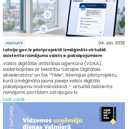
Jaunumi
04. Jūn. 2026
Latvija.gov.lv pilotprojektā izmēģināts virtuālā
asistenta risinājums valsts e‑pakalpojumiem
Valsts digitālās attīstības aģentūra (VDAA),
sadarbojoties ar biedrību “Latvijas Digitālais
akselerators” un SIA “Tilde”, īstenojusi pilotprojektu,
kurā izmēģināta jauna pieeja valsts digitālo
pakalpojumu nodrošināšanā – virtuālā asistenta
risinājums portālam Latvija.gov.lv.
Lasīt vairāk