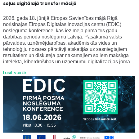
soļus digitālajā transformācijā
2026. gada 18. jūnijā Eiropas Savienības mājā Rīgā
norisinājās Eiropas Digitālās inovācijas centru (EDIC)
noslēguma konference, kas iezīmēja pirmā trīs gadu
darbības perioda noslēgumu Latvijā. Pasākumā valsts
pārvaldes, uzņēmējdarbības, akadēmiskās vides un
tehnoloģiju nozares pārstāvji atskatījās uz sasniegtajiem
rezultātiem un diskutēja par nākamajiem soļiem mākslīgā
intelekta, kiberdrošības un uzņēmumu digitalizācijas jomā.
Lasīt vairāk