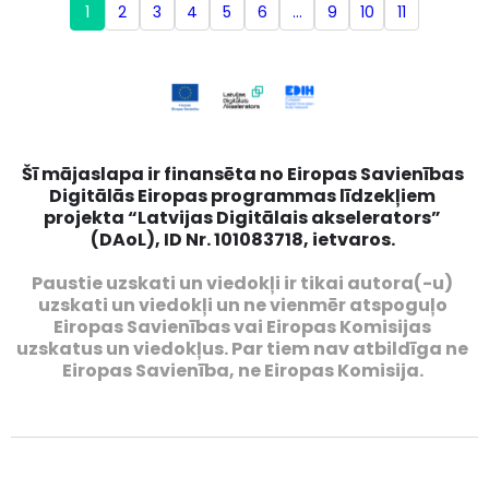
1
2
3
4
5
6
…
9
10
11
Šī mājaslapa ir finansēta no Eiropas Savienības
Digitālās Eiropas programmas līdzekļiem
projekta “Latvijas Digitālais akselerators”
(DAoL), ID Nr. 101083718, ietvaros.
Paustie uzskati un viedokļi ir tikai autora(-u)
uzskati un viedokļi un ne vienmēr atspoguļo
Eiropas Savienības vai Eiropas Komisijas
uzskatus un viedokļus. Par tiem nav atbildīga ne
Eiropas Savienība, ne Eiropas Komisija.