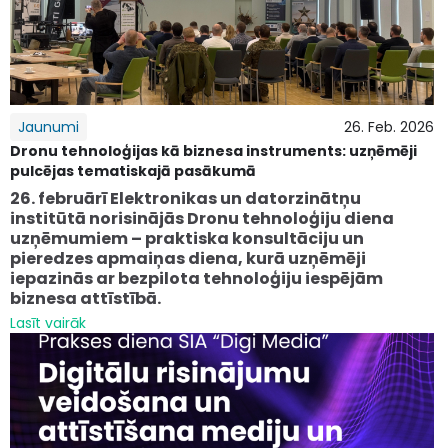
Jaunumi
26. Feb. 2026
Dronu tehnoloģijas kā biznesa instruments: uzņēmēji
pulcējas tematiskajā pasākumā
26. februārī Elektronikas un datorzinātņu
institūtā norisinājās Dronu tehnoloģiju diena
uzņēmumiem – praktiska konsultāciju un
pieredzes apmaiņas diena, kurā uzņēmēji
iepazinās ar bezpilota tehnoloģiju iespējām
biznesa attīstībā.
Lasīt vairāk