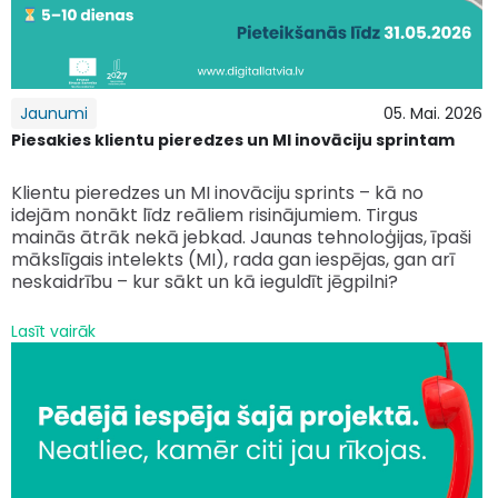
Jaunumi
05. Mai. 2026
Piesakies klientu pieredzes un MI inovāciju sprintam
Klientu pieredzes un MI inovāciju sprints – kā no
idejām nonākt līdz reāliem risinājumiem. Tirgus
mainās ātrāk nekā jebkad. Jaunas tehnoloģijas, īpaši
mākslīgais intelekts (MI), rada gan iespējas, gan arī
neskaidrību – kur sākt un kā ieguldīt jēgpilni?
Lasīt vairāk