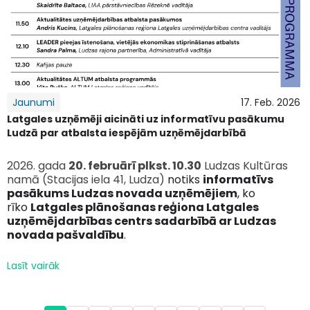
Jaunumi
17. Feb. 2026
Latgales uzņēmēji aicināti uz informatīvu pasākumu
Ludzā par atbalsta iespējām uzņēmējdarbībā
2026. gada
20. februārī plkst. 10.30
Ludzas Kultūras
namā (Stacijas iela 41, Ludza)
notiks
i
nformatīvs
pasākums Ludzas novada uzņēmējiem
, ko
rīko
Latgales plānošanas reģiona Latgales
uzņēmējdarbības centrs sadarbībā ar Ludzas
novada pašvaldību
.
Lasīt vairāk