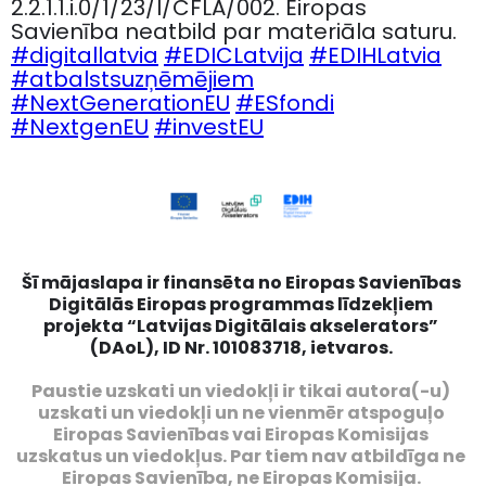
2.2.1.1.i.0/1/23/I/CFLA/002. Eiropas
Savienība neatbild par materiāla saturu.
#digitallatvia
#EDICLatvija
#EDIHLatvia
#atbalstsuzņēmējiem
#NextGenerationEU
#ESfondi
#NextgenEU
#investEU
Šī mājaslapa ir finansēta no Eiropas Savienības
Digitālās Eiropas programmas līdzekļiem
projekta “Latvijas Digitālais akselerators”
(DAoL), ID Nr. 101083718, ietvaros.
Paustie uzskati un viedokļi ir tikai autora(-u)
uzskati un viedokļi un ne vienmēr atspoguļo
Eiropas Savienības vai Eiropas Komisijas
uzskatus un viedokļus. Par tiem nav atbildīga ne
Eiropas Savienība, ne Eiropas Komisija.