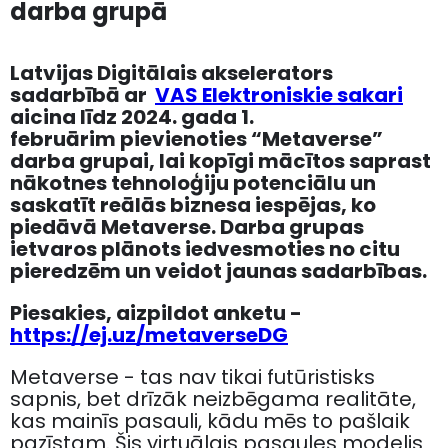
darba grupā
Latvijas Digitālais akselerators
sadarbībā ar
VAS Elektroniskie sakari
aicina līdz 2024. gada 1.
februārim
pievienoties “Metaverse”
darba grupai, lai kopīgi mācītos saprast
nākotnes tehnoloģiju potenciālu un
saskatīt reālās biznesa iespējas, ko
piedāvā Metaverse. Darba grupas
ietvaros plānots iedvesmoties no citu
pieredzēm un veidot jaunas sadarbības.
Piesakies, aizpildot anketu -
https://ej.uz/metaverseDG
Metaverse - tas nav tikai futūristisks
sapnis, bet drīzāk neizbēgama realitāte,
kas mainīs pasauli, kādu mēs to pašlaik
pazīstam. Šis virtuālais pasaules modelis