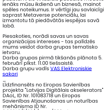
ienāks mūsu ikdienā un biznesā, mainot
spēles noteikumus. Ir vērtīgi jau savlaicīgi
saprast Metaverse potenciālu, lai
izmantotu tā piedāvātās iespējas savā
labā.
Piesakoties, norādi savas un savas
organizācijas intereses - tas palīdzēs
mums veidot darba grupas tematisko
ietvaru.
Darba grupas pirmā tikšanās plānota 5.
februārī plkst. 11.00 tiešsaistē.
Darba grupu vadīs
VAS Elektroniskie
sakari
_
Līdzfinansēts no Eiropas Savienības
projekta "Latvijas Digitālais akselerators"
DAoL, ID Nr. 101083718 un Eiropas
Savienības Atjaunošanas un noturības
mehānisma ID Nr.