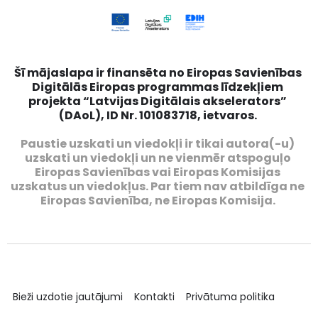
Šī mājaslapa ir finansēta no Eiropas Savienības
Digitālās Eiropas programmas līdzekļiem
projekta “Latvijas Digitālais akselerators”
(DAoL), ID Nr. 101083718, ietvaros.
Paustie uzskati un viedokļi ir tikai autora(-u)
uzskati un viedokļi un ne vienmēr atspoguļo
Eiropas Savienības vai Eiropas Komisijas
uzskatus un viedokļus. Par tiem nav atbildīga ne
Eiropas Savienība, ne Eiropas Komisija.
Bieži uzdotie jautājumi
Kontakti
Privātuma politika