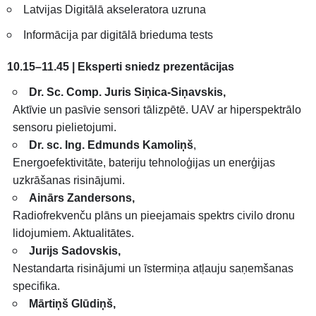
Latvijas Digitālā akseleratora uzruna
Informācija par digitālā brieduma tests
10.15–11.45 | Eksperti sniedz prezentācijas
Dr. Sc. Comp. Juris Siņica-Siņavskis,
Aktīvie un pasīvie sensori tālizpētē. UAV ar hiperspektrālo
sensoru pielietojumi.
Dr. sc. Ing. Edmunds Kamoliņš
,
Energoefektivitāte, bateriju tehnoloģijas un enerģijas
uzkrāšanas risinājumi.
Ainārs Zandersons,
Radiofrekvenču plāns un pieejamais spektrs civilo dronu
lidojumiem. Aktualitātes.
Jurijs Sadovskis,
Nestandarta risinājumi un īstermiņa atļauju saņemšanas
specifika.
Mārtiņš Glūdiņš,