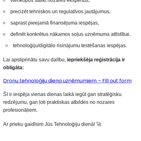
vienkopus satikt nozares ekspertus,
precizēt tehniskos un regulatīvos jautājumus,
saprast pieejamā finansējuma iespējas,
definēt konkrētus nākamos soļus uzņēmuma attīstībai.
tehnoloģiju/digitālo risinājumu testēšanas iespējas.
Lai apstiprinātu savu dalību,
iepriekšēja reģistrācija ir
obligāta:
Dronu tehnoloģiju diena uzņēmumiem – Fill out form
Šī ir iespēja vienas dienas laikā iegūt gan stratēģisku
redzējumu, gan ļoti praktiskas atbildes no nozares
profesionāļiem.
Ar prieku gaidīsim Jūs Tehnoloģiju dienā!
🚀