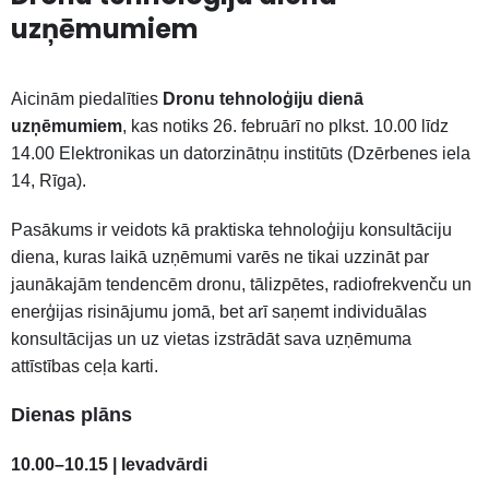
uzņēmumiem
Aicinām piedalīties
Dronu t
ehnoloģiju dienā
uzņēmumiem
, kas notiks 26. februārī no plkst. 10.00 līdz
14.00 Elektronikas un datorzinātņu institūts (Dzērbenes iela
14, Rīga).
Pasākums ir veidots kā praktiska tehnoloģiju konsultāciju
diena, kuras laikā uzņēmumi varēs ne tikai uzzināt par
jaunākajām tendencēm dronu, tālizpētes, radiofrekvenču un
enerģijas risinājumu jomā, bet arī saņemt individuālas
konsultācijas un uz vietas izstrādāt sava uzņēmuma
attīstības ceļa karti.
Dienas plāns
10.00–10.15 | Ievadvārdi