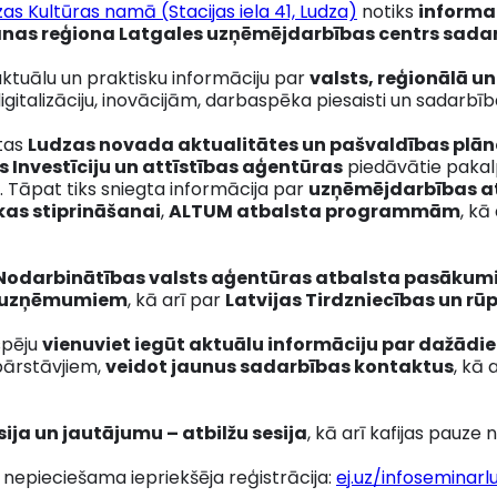
as Kultūras namā (Stacijas iela 41, Ludza)
notiks
i
nforma
nas reģiona Latgales
uzņēmējdarbības centrs sadar
ktuālu un praktisku informāciju par
valsts, reģionālā u
igitalizāciju, inovācijām, darbaspēka piesaisti un sadarbī
otas
Ludzas novada aktualitātes un pašvaldības plān
s Investīciju un attīstības aģentūras
piedāvātie paka
i. Tāpat tiks sniegta informācija par
uzņēmējdarbības at
kas stiprināšanai
,
ALTUM atbalsta programmām
, kā
Nodarbinātības valsts aģentūras atbalsta pasāku
r uzņēmumiem
, kā arī par
Latvijas Tirdzniecības un r
spēju
vienuviet iegūt aktuālu informāciju par dažād
 pārstāvjiem,
veidot jaunus sadarbības kontaktus
, kā
sija un jautājumu – atbilžu sesija
, kā arī kafijas pauz
u nepieciešama iepriekšēja reģistrācija:
ej.uz/infoseminar