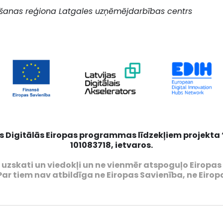
ošanas reģiona Latgales uzņēmējdarbības centrs
s Digitālās Eiropas programmas līdzekļiem projekta “L
101083718, ietvaros.
u) uzskati un viedokļi un ne vienmēr atspoguļo Eiropa
Par tiem nav atbildīga ne Eiropas Savienība, ne Eirop