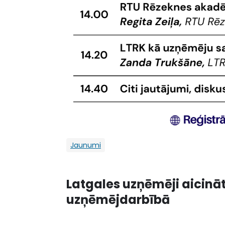
Jaunumi
Latgales uzņēmēji aicinā
uzņēmējdarbībā