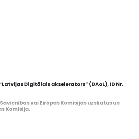
atvijas Digitālais akselerators” (DAoL), ID Nr.
s Savienības vai Eiropas Komisijas uzskatus un
as Komisija.