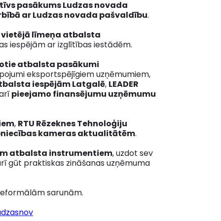
tīvs pasākums Ludzas novada
bībā ar Ludzas novada pašvaldību
.
n vietējā līmeņa atbalsta
bas iespējām ar izglītības iestādēm.
otie atbalsta pasākumi
lpojumi eksportspējīgiem uzņēmumiem,
balsta iespējām Latgalē
,
LEADER
 arī
pieejamo finansējumu uzņēmumu
miem
,
RTU Rēzeknes Tehnoloģiju
ūpniecības kameras aktualitātēm
.
iem atbalsta instrumentiem
, uzdot sev
 arī gūt praktiskas zināšanas uzņēmuma
e neformālām sarunām.
ludzasnov