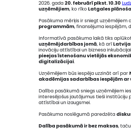
2026. gada
20. februārī plkst. 10.30
Ludz
uzņēmējiem
, ko rīko
Latgales plānoša
Pasākuma mērķis ir sniegt uzņēmējiem a
programmām
, finansējuma iespējām, d
Informatīvā pasākuma laikā tiks aplūk
uzņēmējdarbības jomā
, kā arī
Latvija
inovāciju attīstībai un biznesa inkubācija
pieejas īstenošanu vietējās ekonomi
digitalizācijai
.
Uzņēmējiem būs iespēja uzzināt arī par
akadēmijas sadarbības iespējām a
Dalība pasākumā sniegs uzņēmējiem ie
interesējošus jautājumus tieši institūciju
attīstībai un izaugsmei.
Pasākuma noslēgumā paredzēta
disku
Dalība pasākumā ir bez maksas
, tač