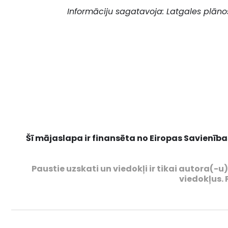
Informāciju sagatavoja: Latgales plān
Šī mājaslapa ir finansēta no Eiropas Savienība
Paustie uzskati un viedokļi ir tikai autora(-
viedokļus. 