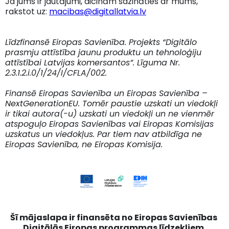
Ja jums ir jautājumi, aicinām sazināties ar mums,
rakstot uz:
macibas@digitallatvia.lv
Līdzfinansē Eiropas Savienība. Projekts “Digitālo
prasmju attīstība jaunu produktu un tehnoloģiju
attīstībai Latvijas komersantos”. Līguma Nr.
2.3.1.2.i.0/1/24/I/CFLA/002.
Finansē Eiropas Savienība un Eiropas Savienība –
NextGenerationEU. Tomēr paustie uzskati un viedokļi
ir tikai autora(-u) uzskati un viedokļi un ne vienmēr
atspoguļo Eiropas Savienības vai Eiropas Komisijas
uzskatus un viedokļus. Par tiem nav atbildīga ne
Eiropas Savienība, ne Eiropas Komisija.
Šī mājaslapa ir finansēta no Eiropas Savienības
Digitālās Eiropas programmas līdzekļiem