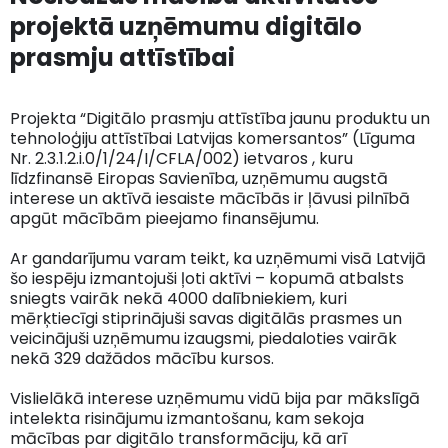
projektā uzņēmumu digitālo
prasmju attīstībai
Projekta “Digitālo prasmju attīstība jaunu produktu un
tehnoloģiju attīstībai Latvijas komersantos” (Līguma
Nr. 2.3.1.2.i.0/1/24/I/CFLA/002) ietvaros , kuru
līdzfinansē Eiropas Savienība, uzņēmumu augstā
interese un aktīvā iesaiste mācībās ir ļāvusi pilnībā
apgūt mācībām pieejamo finansējumu.
Ar gandarījumu varam teikt, ka uzņēmumi visā Latvijā
šo iespēju izmantojuši ļoti aktīvi – kopumā atbalsts
sniegts vairāk nekā 4000 dalībniekiem, kuri
mērķtiecīgi stiprinājuši savas digitālās prasmes un
veicinājuši uzņēmumu izaugsmi, piedaloties vairāk
nekā 329 dažādos mācību kursos.
Vislielākā interese uzņēmumu vidū bija par mākslīgā
intelekta risinājumu izmantošanu, kam sekoja
mācības par digitālo transformāciju, kā arī