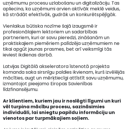
uzņēmumu procesu uzlabošanu un digitalizāciju. Tas
apliecina, ka uzņēmumi arvien aktīvāk meklē veidus,
kā strādāt efektīvāk, gudrāk un konkurētspējīgāk.
Vienlaikus būtiska nozīme šajā izaugsmē ir
profesionālajiem lektoriem un sadarbības
partneriem, kuri ar savu pieredzi, zināšanām un
praktiskajiem piemēriem palīdzēja uzņēmumiem ne
tikai apgūt jaunas prasmes, bet arī veiksmīgi tās
ieviest ikdienas darbā.
Latvijas Digitālā akseleratora īstenotā projekta
komanda saka sirsnīgu paldies ikvienam, kurš izvēlējās
mācīties, augt un mērķtiecīgi attīstīt savu uzņēmumu,
izmantojot pieejamo Eiropas Savienības
līdzfinansējumu.
Ar klientiem, kuriem jau ir noslēgti līgumi un kuri
vēl turpina mācību procesu, sazināsimies
individuāli, lai sniegtu papildu informāciju un
vienotos par turpmākajiem soļiem.