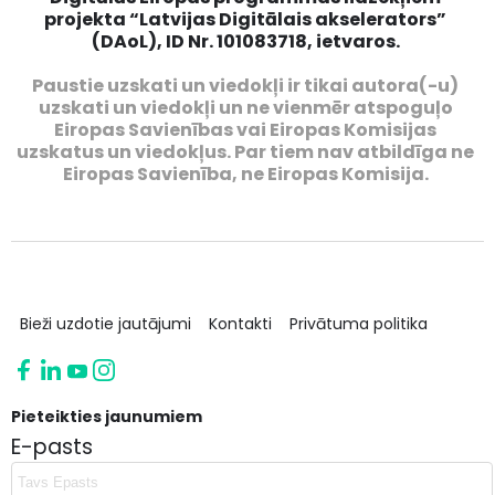
projekta “Latvijas Digitālais akselerators”
(DAoL), ID Nr. 101083718, ietvaros.
Paustie uzskati un viedokļi ir tikai autora(-u)
uzskati un viedokļi un ne vienmēr atspoguļo
Eiropas Savienības vai Eiropas Komisijas
uzskatus un viedokļus. Par tiem nav atbildīga ne
Eiropas Savienība, ne Eiropas Komisija.
Bieži uzdotie jautājumi
Kontakti
Privātuma politika
Pieteikties jaunumiem
E-pasts