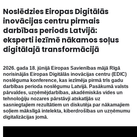
Noslēdzies Eiropas Digitālās
inovācijas centru pirmais
darbības periods Latvijā:
eksperti iezīmē nākamos soļus
digitālajā transformācijā
2026. gada 18. jūnijā Eiropas Savienības mājā Rīgā
norisinājās Eiropas Digitālās inovācijas centru (EDIC)
noslēguma konference, kas iezīmēja pirmā trīs gadu
darbības perioda noslēgumu Latvijā. Pasākumā valsts
pārvaldes, uzņēmējdarbības, akadēmiskās vides un
tehnoloģiju nozares pārstāvji atskatījās uz
sasniegtajiem rezultātiem un diskutēja par nākamajiem
soļiem mākslīgā intelekta, kiberdrošības un uzņēmumu
digitalizācijas jomā.