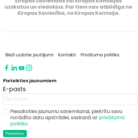
Eiropas Savienības vai Eiropas Komisijas
uzskatus un viedokļus. Par tiem nav atbildīga ne
Eiropas Savienība, ne Eiropas Komisija.
Bieži uzdotie jautājumi
Kontakti
Privātuma politika
Pieteikties jaunumiem
E-pasts
Piesakoties jaunumu saņemšanai, piekrītu savu
norādīto datu apstrādei, saskaņā ar
privātuma
politiku.
Pieteikties