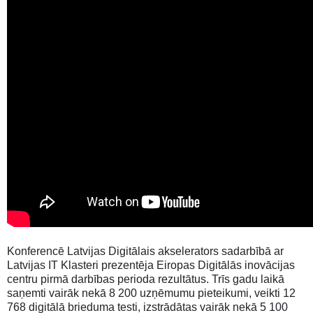
Konferencē Latvijas Digitālais akselerators sadarbībā ar
Latvijas IT Klasteri prezentēja Eiropas Digitālās inovācijas
centru pirmā darbības perioda rezultātus. Trīs gadu laikā
saņemti vairāk nekā 8 200 uzņēmumu pieteikumi, veikti 12
768 digitālā brieduma testi, izstrādātas vairāk nekā 5 100