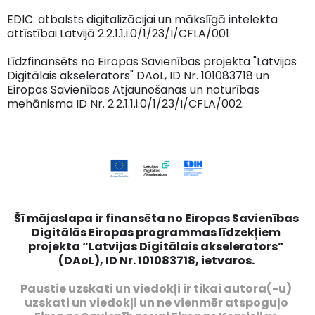
EDIC: atbalsts digitalizācijai un mākslīgā intelekta
attīstībai Latvijā 2.2.1.1.i.0/1/23/I/CFLA/001
Līdzfinansēts no Eiropas Savienības projekta "Latvijas
Digitālais akselerators" DAoL, ID Nr. 101083718 un
Eiropas Savienības Atjaunošanas un noturības
mehānisma ID Nr. 2.2.1.1.i.0/1/23/I/CFLA/002.
Šī mājaslapa ir finansēta no Eiropas Savienības
Digitālās Eiropas programmas līdzekļiem
projekta “Latvijas Digitālais akselerators”
(DAoL), ID Nr. 101083718, ietvaros.
Paustie uzskati un viedokļi ir tikai autora(-u)
uzskati un viedokļi un ne vienmēr atspoguļo