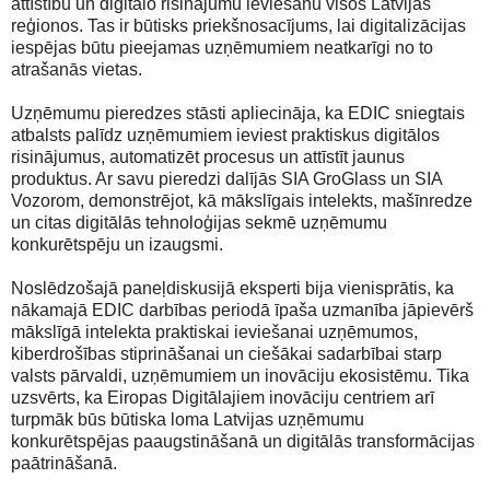
attīstību un digitālo risinājumu ieviešanu visos Latvijas
reģionos. Tas ir būtisks priekšnosacījums, lai digitalizācijas
iespējas būtu pieejamas uzņēmumiem neatkarīgi no to
atrašanās vietas.
Uzņēmumu pieredzes stāsti apliecināja, ka EDIC sniegtais
atbalsts palīdz uzņēmumiem ieviest praktiskus digitālos
risinājumus, automatizēt procesus un attīstīt jaunus
produktus. Ar savu pieredzi dalījās SIA GroGlass un SIA
Vozorom, demonstrējot, kā mākslīgais intelekts, mašīnredze
un citas digitālās tehnoloģijas sekmē uzņēmumu
konkurētspēju un izaugsmi.
Noslēdzošajā paneļdiskusijā eksperti bija vienisprātis, ka
nākamajā EDIC darbības periodā īpaša uzmanība jāpievērš
mākslīgā intelekta praktiskai ieviešanai uzņēmumos,
kiberdrošības stiprināšanai un ciešākai sadarbībai starp
valsts pārvaldi, uzņēmumiem un inovāciju ekosistēmu. Tika
uzsvērts, ka Eiropas Digitālajiem inovāciju centriem arī
turpmāk būs būtiska loma Latvijas uzņēmumu
konkurētspējas paaugstināšanā un digitālās transformācijas
paātrināšanā.