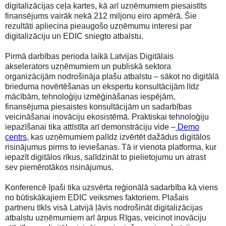
digitalizācijas ceļa kartes, kā arī uzņēmumiem piesaistīts
finansējums vairāk nekā 212 miljonu eiro apmērā. Šie
rezultāti apliecina pieaugošo uzņēmumu interesi par
digitalizāciju un EDIC sniegto atbalstu.
Pirmā darbības perioda laikā Latvijas Digitālais
akselerators uzņēmumiem un publiskā sektora
organizācijām nodrošināja plašu atbalstu – sākot no digitālā
brieduma novērtēšanas un ekspertu konsultācijām līdz
mācībām, tehnoloģiju izmēģināšanas iespējām,
finansējuma piesaistes konsultācijām un sadarbības
veicināšanai inovāciju ekosistēmā. Praktiskai tehnoloģiju
iepazīšanai tika attīstīta arī demonstrāciju vide –
Demo
centrs
, kas uzņēmumiem palīdz izvērtēt dažādus digitālos
risinājumus pirms to ieviešanas. Tā ir vienota platforma, kur
iepazīt digitālos rīkus, salīdzināt to pielietojumu un atrast
sev piemērotākos risinājumus.
Konferencē īpaši tika uzsvērta reģionālā sadarbība kā viens
no būtiskākajiem EDIC veiksmes faktoriem. Plašais
partneru tīkls visā Latvijā ļāvis nodrošināt digitalizācijas
atbalstu uzņēmumiem arī ārpus Rīgas, veicinot inovāciju