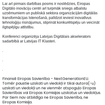
Lai arī pirmais darbības posms ir noslēdzies, Eiropas
Digitālo inovāciju centri arī turpmāk sniegs atbalstu
uzņēmumiem un publiskā sektora organizācijām digitālās
transformācijas īstenošanā, palīdzot ieviest inovatīvus
tehnoloģiju risinājumus, stiprināt konkurētspēju un veicināt
ilgtspējīgu attīstību.
Konferenci organizēja Latvijas Digitālais akselerators
sadarbībā ar Latvijas IT Klasteri.
.
.
.
Finansē Eiropas Savienība – NextGenerationEU.
Tomēr paustie uzskati un viedokļi ir tikai autora(-u)
uzskati un viedokļi un ne vienmēr atspoguļo Eiropas
Savienības vai Eiropas Komisijas uzskatus un viedokļus.
Par tiem nav atbildīga ne Eiropas Savienība, ne
Eiropas Komisija.