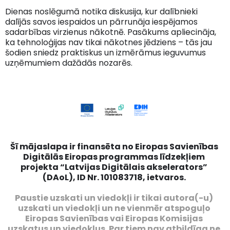
Dienas noslēgumā notika diskusija, kur dalībnieki
dalījās savos iespaidos un pārrunāja iespējamos
sadarbības virzienus nākotnē. Pasākums apliecināja,
ka tehnoloģijas nav tikai nākotnes jēdziens – tās jau
šodien sniedz praktiskus un izmērāmus ieguvumus
uzņēmumiem dažādās nozarēs.
Šī mājaslapa ir finansēta no Eiropas Savienības
Digitālās Eiropas programmas līdzekļiem
projekta “Latvijas Digitālais akselerators”
(DAoL), ID Nr. 101083718, ietvaros.
Paustie uzskati un viedokļi ir tikai autora(-u)
uzskati un viedokļi un ne vienmēr atspoguļo
Eiropas Savienības vai Eiropas Komisijas
uzskatus un viedokļus. Par tiem nav atbildīga ne