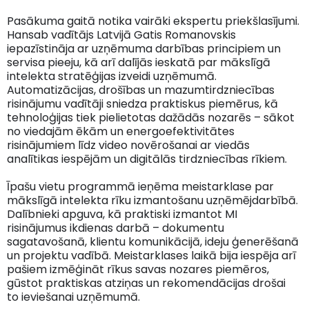
Pasākuma gaitā notika vairāki ekspertu priekšlasījumi.
Hansab vadītājs Latvijā Gatis Romanovskis
iepazīstināja ar uzņēmuma darbības principiem un
servisa pieeju, kā arī dalījās ieskatā par mākslīgā
intelekta stratēģijas izveidi uzņēmumā.
Automatizācijas, drošības un mazumtirdzniecības
risinājumu vadītāji sniedza praktiskus piemērus, kā
tehnoloģijas tiek pielietotas dažādās nozarēs – sākot
no viedajām ēkām un energoefektivitātes
risinājumiem līdz video novērošanai ar viedās
analītikas iespējām un digitālās tirdzniecības rīkiem.
Īpašu vietu programmā ieņēma meistarklase par
mākslīgā intelekta rīku izmantošanu uzņēmējdarbībā.
Dalībnieki apguva, kā praktiski izmantot MI
risinājumus ikdienas darbā – dokumentu
sagatavošanā, klientu komunikācijā, ideju ģenerēšanā
un projektu vadībā. Meistarklases laikā bija iespēja arī
pašiem izmēģināt rīkus savas nozares piemēros,
gūstot praktiskas atziņas un rekomendācijas drošai
to ieviešanai uzņēmumā.