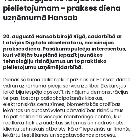
pielietojumam - prakses diena
uzņēmumā Hansab
20. augustā Hansab birojā Rīgā, sadarbībā ar
Latvijas Digitālo akseleratoru, norisinājās
prakses diena. Pasākums pulcēja interesentus,
kuri vēlējās tuvplānā iepazīt jaunākos
tehnoloģiju risinājumus un to praktisko
pielietojumu uzņēmējdarbībā.
Dienas sākumā dalībnieki iepazinās ar Hansab darba
vidi un uzņēmuma pieeju servisa izcilībai. Ekskursijas
laikā bija iespēja apskatīt risinājumu demonstrācijas
telpas, tostarp pašapkalpošanās kioskus,
elektroniskās cenu zīmes, biometriskās drošības
iekārtas un autostāvvietu pārvaldības risinājumus.
Tāpat dalībnieki viesojās monitoringa centrā, kur
reāllaikā tiek uzraudzītas sistēmas un nodrošināts
klientu tehniskais atbalsts, kā arī iepazinās ar finanšu
iekārtu testēšanas un sagatavošanas procesu.