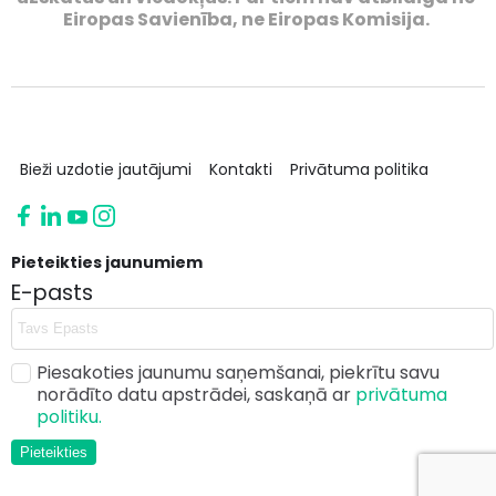
Eiropas Savienība, ne Eiropas Komisija.
Bieži uzdotie jautājumi
Kontakti
Privātuma politika
Pieteikties jaunumiem
E-pasts
Piesakoties jaunumu saņemšanai, piekrītu savu
norādīto datu apstrādei, saskaņā ar
privātuma
politiku.
Pieteikties