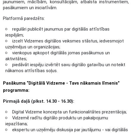
jaunumiem, mācībām, konsultācijām, atbalsta instrumentiem,
pasākumiem un iniciatīvām.
Platformā paredzēts:
regulāri publicēt jaunumus par digitālās attīstības
iespējām;
izcelt Vidzemes digitālos veiksmes stāstus, iedvesmojot
uzņēmējus un organizācijas;
vienkopus apkopot digitālās jomas pasākumus un
aktivitātes;
piedāvāt iespēju izvērtēt savu digitālo gatavību un noteikt
nākamos attīstības soļus.
Pasākuma “Digitālā Vidzeme - Tavs nākamais līmenis”
programma:
Pirmajā daļā (plkst. 14.30 - 16.30):
Digital Vidzeme koncepta un funkcionalitātes prezentācija;
Vidzemē radītu digitālo produktu un pakalpojumu
iepazīšana;
ekspertu un uzņēmēju diskusija par jautājumu - vai digitālās