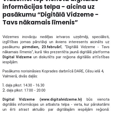
informācijas telpa - aicina uz
pasākumu “Digitālā Vidzeme -
Tavs nākamais līmenis”
Vidzemes inovāciju nedēļas ietvaros uzņēmēji, speciālisti,
izglītības jomas pārstāvji un ikviens interesents aicināts uz
pasākumu
pirmdien, 23.februārī
, “Digitālā Vidzeme - Tavs
nākamais līmenis”, kurā tiks prezentēta jaunā digitālā platforma
Digital Vidzeme
un diskutēts par reģiona digitālās attīstības
iespējām.
Pasākums norisināsies Koprades darbnīcā DARE, Cēsu ielā 4,
Valmierā, divās daļās:
daļa plkst. 14.30 - 16.30
daļa plkst. 17.00 - 20.00
Digital Vidzeme (www.digitalvidzeme.lv)
būs vienota
digitālās informācijas un atbalsta telpa - vieta, kur pārskatāmi
un ērti atrast aktuālo par digitālajām iespējām reģionā: