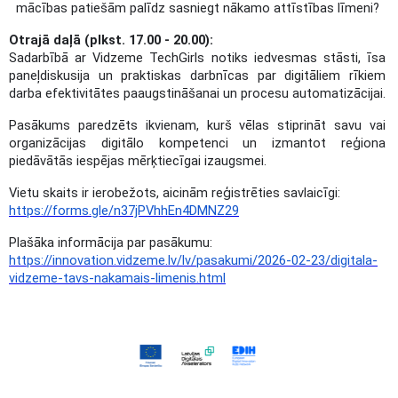
mācības patiešām palīdz sasniegt nākamo attīstības līmeni?
Otrajā daļā (plkst. 17.00 - 20.00):
Sadarbībā ar Vidzeme TechGirls notiks iedvesmas stāsti, īsa
paneļdiskusija un praktiskas darbnīcas par digitāliem rīkiem
darba efektivitātes paaugstināšanai un procesu automatizācijai.
Pasākums paredzēts ikvienam, kurš vēlas stiprināt savu vai
organizācijas digitālo kompetenci un izmantot reģiona
piedāvātās iespējas mērķtiecīgai izaugsmei.
Vietu skaits ir ierobežots, aicinām reģistrēties savlaicīgi:
https://forms.gle/n37jPVhhEn4DMNZ29
Plašāka informācija par pasākumu:
https://innovation.vidzeme.lv/lv/pasakumi/2026-02-23/digitala-
vidzeme-tavs-nakamais-limenis.html