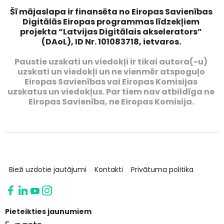
Šī mājaslapa ir finansēta no Eiropas Savienības
Digitālās Eiropas programmas līdzekļiem
projekta “Latvijas Digitālais akselerators”
(DAoL), ID Nr. 101083718, ietvaros.
Paustie uzskati un viedokļi ir tikai autora(-u)
uzskati un viedokļi un ne vienmēr atspoguļo
Eiropas Savienības vai Eiropas Komisijas
uzskatus un viedokļus. Par tiem nav atbildīga ne
Eiropas Savienība, ne Eiropas Komisija.
Bieži uzdotie jautājumi
Kontakti
Privātuma politika
Pieteikties jaunumiem