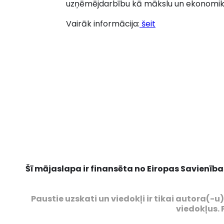
uzņēmējdarbību kā mākslu un ekonomika
Vairāk informācija:
šeit
Šī mājaslapa ir finansēta no Eiropas Savienība
Paustie uzskati un viedokļi ir tikai autora(-
viedokļus. 