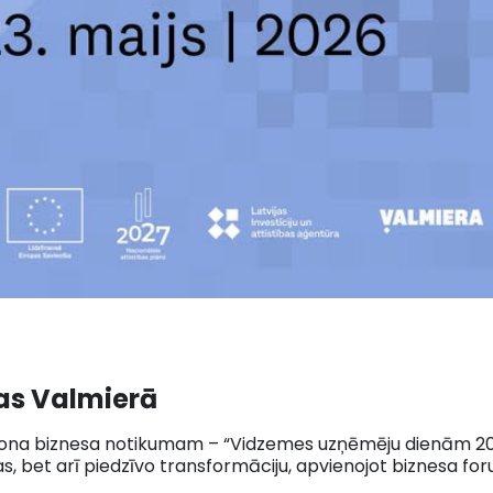
as Valmierā
na biznesa notikumam – “Vidzemes uzņēmēju dienām 2026”,
s, bet arī piedzīvo transformāciju, apvienojot biznesa fo