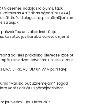
RK) Vidzemes nodaļas lolojums, taču
u, Valmieras Attīstības aģentūru (VAA)
icināt tiešu dialogu starp uzņēmējiem un
s straujāk.
ašvaldību un valsts institūciju
mu, ko rotācijas kārtībā varētu uzņemt
nti dalīsies praktiskā pieredzē, izceļot
tspēju, sniedzot iedvesmu un ieteikumus
 LIAA, LTRK, ALTUM un VAA pārstāvji.
sākums “Māksla būt uzņēmējam”, šogad
ēriem varēs atklāt uzņēmējdarbības
 jaunietim – ļaus ieraudzīt