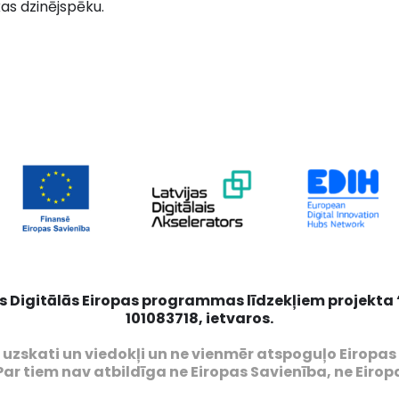
s dzinējspēku.
s Digitālās Eiropas programmas līdzekļiem projekta “L
101083718, ietvaros.
u) uzskati un viedokļi un ne vienmēr atspoguļo Eiropa
Par tiem nav atbildīga ne Eiropas Savienība, ne Eirop