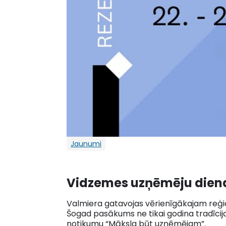
Jaunumi
Vidzemes uzņēmēju dien
Valmiera gatavojas vērienīgākajam reģio
Šogad pasākums ne tikai godina tradīcija
notikumu “Māksla būt uzņēmējam”.