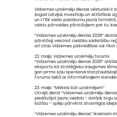
Vidzemes uzņēmēju dienas vēsturiski ir b
šogad Latvijas Investīciju un attīstība
un LTRK veido pasākumu jaunā formātā. T
valsts pārvaldes pārstāvjiem par to, kas 
“Vidzemes uzņēmēju dienās 2026” aicināti
pārstāvji, veicinot ciešāku sadarbību re
arī citas Vidzemes pašvaldības vai rīkot 
22. maijs: Vidzemes uzņēmēju forums
“Vidzemes uzņēmēju dienas 2026” atklāsi
eksportu kā stratēģisku izaugsmes lēmu
gan pirmo soļu speršanai starptautiskajā
Foruma laikā ar informatīvajiem stendi
23. maijs: “Māksla būt uzņēmējam”
Otrajā dienā “Vidzemes uzņēmēju dienas
piedāvājot jaunu veidolu – izstādi, tir
būtību – spēju pārvērst drosmīgas ideja
“Vidzemes uzņēmēju dienas” ikvienam int