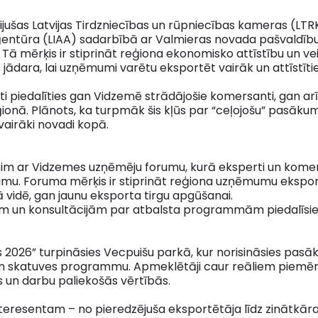
ijušas Latvijas Tirdzniecības un rūpniecības kameras (LT
s aģentūra (LIAA) sadarbībā ar Valmieras novada pašvaldīb
ā mērķis ir stiprināt reģiona ekonomisko attīstību un ve
jādara, lai uzņēmumi varētu eksportēt vairāk un attīstītie
 piedalīties gan Vidzemē strādājošie komersanti, gan arī p
ģionā. Plānots, ka turpmāk šis kļūs par “ceļojošu” pasāku
vairāki novadi kopā.
m ar Vidzemes uzņēmēju forumu, kurā eksperti un komersa
mu. Foruma mērķis ir stiprināt reģiona uzņēmumu ekspor
 vidē, gan jaunu eksporta tirgu apgūšanai.
em un konsultācijām par atbalsta programmām piedalīsies
 2026” turpināsies Vecpuišu parkā, kur norisināsies pa
gu un skatuves programmu. Apmeklētāji caur reāliem piem
s un darbu paliekošās vērtībās.
eresentam – no pieredzējuša eksportētāja līdz zinātkāram