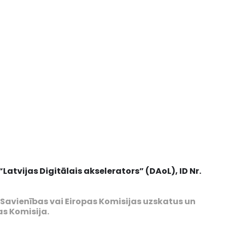
atvijas Digitālais akselerators” (DAoL), ID Nr.
s Savienības vai Eiropas Komisijas uzskatus un
as Komisija.